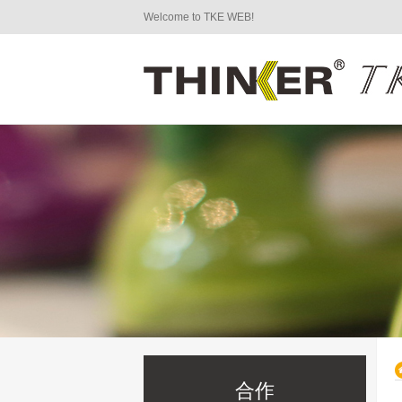
Welcome to TKE WEB!
合作