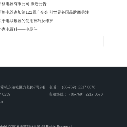
新格电器有限公司 搬迁公告
新格电器参加第121届广交会 引世界各国品牌商关注
关于电取暖器的使用技巧及维护
小家电百科——电熨斗
堂镇东泊社区方基路7号2楼
电话：（86-769）2217 0678
 0239
客服热线：（86-769）2217 0678
cn
right @2016 东莞新格电器 All Rights Reserved